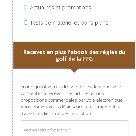
Actualités et promotions
Quels outils d’entrainement
sont vraiment utiles?
Tests de matériel et bons plans
Le golf regorge d’outils et de gadgets pour
s’entraîner chez soi comme sur les practices.
Recevez en plus l'ebook des règles du
Pas facile alors de savoir lesquels choisir
golf de la FFG
pour réellement progresser.
Notre sélection
En indiquant votre adresse mail ci-dessous, vous
consentez à recevoir nos articles et nos
propositions commerciales par voie électronique.
Vous pouvez vous désinscrire à tout moment, à
travers les liens de désinscription.
SKLZ Gold
Flex