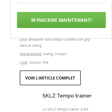
Le SKLZ Gold flex
permet de
travailler chacune
M'INSCRIRE MAINTENANT!
des phases du
swing en accentuant les sensations (grâce à
son leste et sa flexibilité). Il est ainsi utile
pour améliorer son tempo comme son grip
dans le swing.
Entrainement
: Swing, Tempo
Coût
: Environ 75€
VOIR L’ARTICLE COMPLET
SKLZ Tempo trainer
Le SKLZ tempo trainer a été